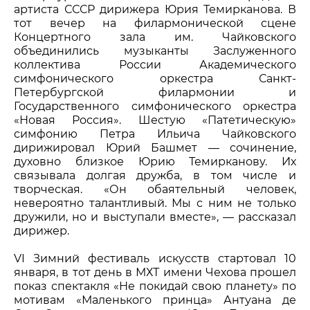
артиста СССР дирижера Юрия Темирканова. В
тот вечер на филармонической сцене
Концертного зала им. Чайковского
объединились музыканты Заслуженного
коллектива России Академического
симфонического оркестра Санкт-
Петербургской филармонии и
Государственного симфонического оркестра
«Новая Россия». Шестую «Патетическую»
симфонию Петра Ильича Чайковского
дирижировал Юрий Башмет — сочинение,
духовно близкое Юрию Темирканову. Их
связывала долгая дружба, в том числе и
творческая. «Он обаятельный человек,
невероятно талантливый. Мы с ним не только
дружили, но и выступали вместе», — рассказал
дирижер.
VI Зимний фестиваль искусств стартовал 10
января, в тот день в МХТ имени Чехова прошел
показ спектакля «Не покидай свою планету» по
мотивам «Маленького принца» Антуана де