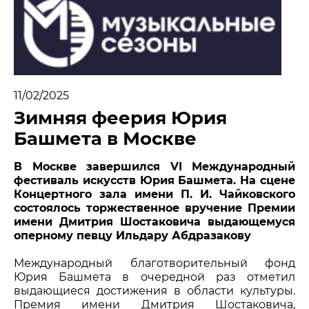
МЕДИА
НОВОСТИ
ПАРТНЕРЫ
11/02/2025
ПРЕСС-СЛУЖБА
Зимняя феерия Юрия
Башмета в Москве
КОНТАКТЫ
В Москве завершился VI Международный
+7 (915) 490-33-00
фестиваль искусств Юрия Башмета. На сцене
info@iafoundation.ru
Концертного зала имени П. И. Чайковского
состоялось торжественное вручение Премии
109544, Россия, г. Москва, ул. Школьная, 27 стр. 1
имени Дмитрия Шостаковича выдающемуся
оперному певцу Ильдару Абдразакову
ПОМОЧЬ ФОНДУ
Международный благотворительный фонд
Юрия Башмета в очередной раз отметил
выдающиеся достижения в области культуры.
Премия имени Дмитрия Шостаковича,