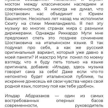
мостом между классическим наследием и
современностью. Я никогда не думал, что
Шостакович нас объединит с Юрием
Башметом. Несколько лет назад мы исполнили
Сюиту на стихи Микеланджело. Я пел эту
музыку во многих странах мира с разными
дирижерами. Однажды Риккардо Мути мне
предложил спеть это позднее сочинение
Шостаковича на итальянском языке. Я так
подумал про себя, а как же русский
оригинальный вариант, который уже давно в
моей памяти? И маэстро Мути понял по моему
взгляду, что я буду петь только на языке
оригинала, добавив: «Ильдар, здесь музыка
говорит сама за себя! Даже если что-то
непонятно будет итальянской публике, ты
искренне донесешь ей свои чувства через свой
родной язык, поэтому пой как тебе удобно».
Ильдар Абдразаков — один из самых
востребованных оперных басов
современности, руководитель