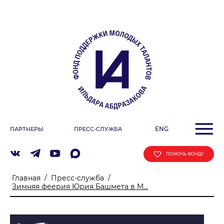
О ФОНДЕ
Учредители
Команда
Миссия
ДЕЯТЕЛЬНОСТЬ ФОНДА
Фестиваль
ENG
ПАРТНЕРЫ
ПРЕСС-СЛУЖБА
Образовательные программы
«ArtSpace»
ПОМОЧЬ ФОНДУ
Летняя школа Ильдара Абдразакова
Главная
/
Пресс-служба
/
Клуб меценатов
Зимняя феерия Юрия Башмета в М...
АФИША