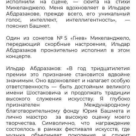
исполнили на сцене, — сюита на стихи
Микеланджело. Меня вдохновляет в Ильдаре
Абдразакове, прежде всего, его уникальный
голос, интеллект, интеллигентность», —
пояснил Башмет.
Один из сонетов №5 «Гнев» Микеланджело,
передающий скорбные настроения, Ильдар
Абдразаков пронзительно исполнил в этом
концерте.
Ильдар Абдразаков: «В год тридцатилетия
премии это признание становится вдвойне
значимым. Оно вдохновляет и налагает особую
ответственность — быть достойным великого
имени Шостаковича и продолжать традиции
высокого служения искусству. Я глубоко
признателен Международному
благотворительному фонду Юрия Башмета и
лично маэстро за высокую оценку моего
творчества. Символично, что награждение
состоялось в рамках фестиваля искусств, где
музыка объединяет поколения и служит