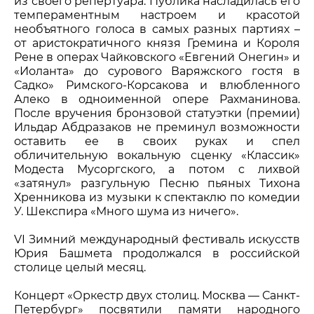
из своего репертуара. Публика насладилась его
темпераментным настроем и красотой
необъятного голоса в самых разных партиях –
от аристократичного князя Гремина и Короля
Рене в операх Чайковского «Евгений Онегин» и
«Иоланта» до сурового Варяжского гостя в
Садко» Римского-Корсакова и влюбленного
Алеко в одноименной опере Рахманинова.
После вручения бронзовой статуэтки (премии)
Ильдар Абдразаков не преминул возможности
оставить ее в своих руках и спел
обличительную вокальную сценку «Классик»
Модеста Мусоргского, а потом с лихвой
«затянул» разгульную Песню пьяных Тихона
Хренникова из музыки к спектаклю по комедии
У. Шекспира «Много шума из ничего».
VI Зимний международный фестиваль искусств
Юрия Башмета продолжался в российской
столице целый месяц.
Концерт «Оркестр двух столиц. Москва — Санкт-
Петербург» посвятили памяти народного