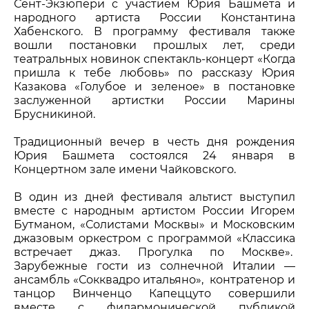
Сент-Экзюпери с участием Юрия Башмета и
народного артиста России Константина
Хабенского. В программу фестиваля также
вошли постановки прошлых лет, среди
театральных новинок спектакль-концерт «Когда
пришла к тебе любовь» по рассказу Юрия
Казакова «Голубое и зеленое» в постановке
заслуженной артистки России Марины
Брусникиной.
Традиционный вечер в честь дня рождения
Юрия Башмета состоялся 24 января в
Концертном зале имени Чайковского.
В один из дней фестиваля альтист выступил
вместе с народным артистом России Игорем
Бутманом, «Солистами Москвы» и Московским
джазовым оркестром с программой «Классика
встречает джаз. Прогулка по Москве».
Зарубежные гости из солнечной Италии —
ансамбль «Сокквадро итальяно», контратенор и
танцор Винченцо Капеццуто совершили
вместе с филармонической публикой