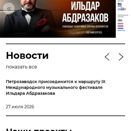
«
»
МЕДИА
НОВОСТИ
ПАРТНЕРЫ
ПРЕСС-СЛУЖБА
Новости
КОНТАКТЫ
показать все
+7 (915) 490-33-00
info@iafoundation.ru
Петрозаводск присоединится к маршруту IX
Мурм
Международного музыкального фестиваля
музы
109544, Россия, г. Москва, ул. Школьная, 27 стр. 1
Ильдара Абдразакова
21 ию
27 июля 2026
ПОМОЧЬ ФОНДУ