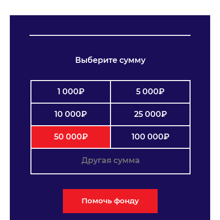
МЕДИА
НОВОСТИ
ПАРТНЕРЫ
Выберите сумму
ПРЕСС-СЛУЖБА
1 000₽
5 000₽
КОНТАКТЫ
10 000₽
25 000₽
+7 (915) 490-33-00
info@iafoundation.ru
50 000₽
100 000₽
109544, Россия, г. Москва, ул. Школьная, 27 стр. 1
ПОМОЧЬ ФОНДУ