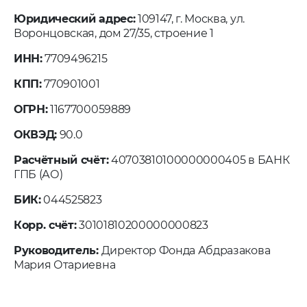
Юридический адрес:
109147, г. Москва, ул.
Воронцовская, дом 27/35, строение 1
ИНН:
7709496215
КПП:
770901001
ОГРН:
1167700059889
ОКВЭД:
90.0
Расчётный счёт:
40703810100000000405 в БАНК
ГПБ (АО)
БИК:
044525823
Корр. счёт:
30101810200000000823
Руководитель:
Директор Фонда Абдразакова
Мария Отариевна