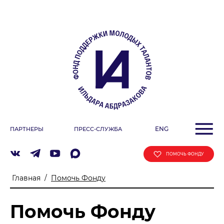
О ФОНДЕ
Учредители
Команда
Миссия
ДЕЯТЕЛЬНОСТЬ ФОНДА
Фестиваль
ENG
ПАРТНЕРЫ
ПРЕСС-СЛУЖБА
Образовательные программы
«ArtSpace»
ПОМОЧЬ ФОНДУ
Летняя школа Ильдара Абдразакова
Главная
/
Помочь Фонду
Клуб меценатов
Помочь Фонду
АФИША