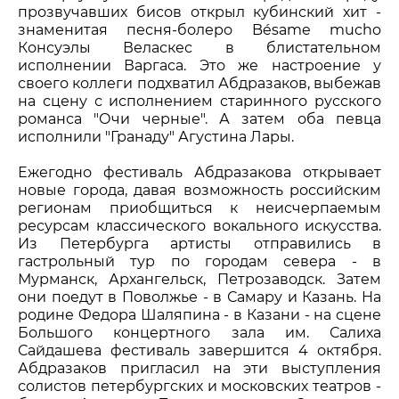
прозвучавших бисов открыл кубинский хит -
знаменитая песня-болеро Bésame mucho
Консуэлы Веласкес в блистательном
исполнении Варгаса. Это же настроение у
своего коллеги подхватил Абдразаков, выбежав
на сцену с исполнением старинного русского
романса "Очи черные". А затем оба певца
исполнили "Гранаду" Агустина Лары.
Ежегодно фестиваль Абдразакова открывает
новые города, давая возможность российским
регионам приобщиться к неисчерпаемым
ресурсам классического вокального искусства.
Из Петербурга артисты отправились в
гастрольный тур по городам севера - в
Мурманск, Архангельск, Петрозаводск. Затем
они поедут в Поволжье - в Самару и Казань. На
родине Федора Шаляпина - в Казани - на сцене
Большого концертного зала им. Салиха
Сайдашева фестиваль завершится 4 октября.
Абдразаков пригласил на эти выступления
солистов петербургских и московских театров -