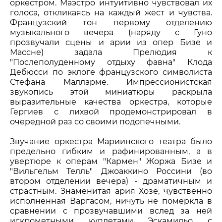
оркестром. Маэстро интуитивно чувствовал их
голоса, откликаясь на каждый жест и чувства.
Французский тон первому отделению
музыкального вечера (наряду с Гуно
прозвучали сцены и арии из опер Бизе и
Массне) задала Прелюдия к
"Послеполуденному отдыху фавна" Клода
Дебюсси по эклоге французского символиста
Стефана Малларме. Импрессионистская
звукопись этой миниатюры раскрыла
выразительные качества оркестра, которые
Гергиев с лихвой продемонстрировал в
очередной раз со своими подопечными.
Звучание оркестра Мариинского театра было
предельно гибким и рафинированным, а в
увертюре к операм "Кармен" Жоржа Бизе и
"Вильгельм Телль" Джоаккино Россини (во
втором отделении вечера) - драматичным и
страстным. Знаменитая ария Хозе, чувственно
исполненная Варгасом, ничуть не померкла в
сравнении с прозвучавшими вслед за ней
искрометными куплетами Эскамильо с