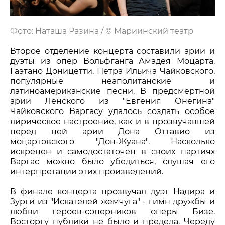
Фото: Наташа Разина / © Мариинский театр
Второе отделение концерта составили арии и
дуэты из опер Вольфганга Амадея Моцарта,
Гаэтано Доницетти, Петра Ильича Чайковского,
популярные неаполитанские и
латиноамериканские песни. В предсмертной
арии Ленского из "Евгения Онегина"
Чайковского Варгасу удалось создать особое
лирическое настроение, как и в прозвучавшей
перед ней арии Дона Оттавио из
моцартовского "Дон-Жуана". Насколько
искренен и самодостаточен в своих партиях
Варгас можно было убедиться, слушая его
интерпретации этих произведений.
В финале концерта прозвучал дуэт Надира и
Зурги из "Искателей жемчуга" - гимн дружбы и
любви героев-соперников оперы Бизе.
Восторгу публики не было и предела. Череду