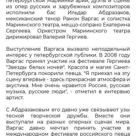
петербургской Мариинки арии, дуэты и сцены
из опер русских и зарубежных композиторов
исполнили бас Ильдар Абдразаков,
мексиканский тенор Рамон Варгас и солистка
Мариинского театра, меццо-сопрано Екатерина
Сергеева. Оркестром Мариинского театра
дирижировал Валерий Гергиев.
Выступление Варгаса вызвало неподдельный
интерес у петербургской публики. В 2008 году
Варгас принял участие на фестивале Гергиева
"Звезды белых ночей". Красота и магия Санкт-
Петербурга покорили певца. "Я приехал на эту
сцену впервые - здесь прекрасная атмосфера и
акустика. Мне очень нравится Россия, русская
музыка, русские люди", - отметил в интервью
артист.
С Абдразаковым его давно уже связывают узы
тесной творческой дружбы. Вместе они
выступали на разных оперных сценах мира.
Варгас давно мечтал принять участие в
международном фестивале российского певца