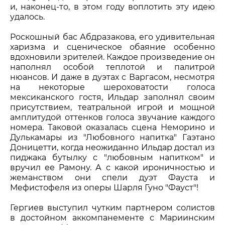
и, наконец-то, в этом году воплотить эту идею
удалось.
Роскошный бас Абдразакова, его удивительная
харизма и сценическое обаяние особенно
вдохновили зрителей. Каждое произведение он
наполнял особой теплотой и палитрой
нюансов. И даже в дуэтах с Варгасом, несмотря
на некоторые шероховатости голоса
мексиканского гостя, Ильдар заполнял своим
присутствием, театральной игрой и мощной
амплитудой оттенков голоса звучание каждого
номера. Таковой оказалась сцена Неморино и
Дулькамары из "Любовного напитка" Гаэтано
Доницетти, когда неожиданно Ильдар достал из
пиджака бутылку с "любовным напитком" и
вручил ее Рамону. А с какой ироничностью и
жеманством они спели дуэт Фауста и
Мефистофеля из оперы Шарля Гуно "Фауст"!
Гергиев выступил чутким партнером солистов
в достойном аккомпанементе с Мариинским