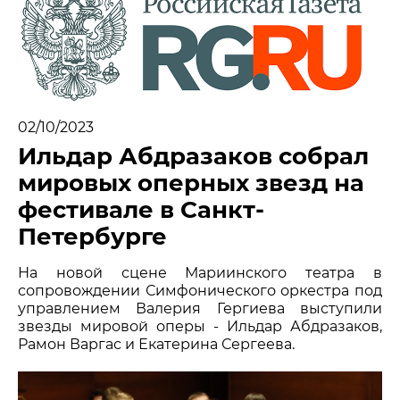
МЕДИА
НОВОСТИ
ПАРТНЕРЫ
02/10/2023
ПРЕСС-СЛУЖБА
Ильдар Абдразаков собрал
мировых оперных звезд на
КОНТАКТЫ
фестивале в Санкт-
+7 (915) 490-33-00
Петербурге
info@iafoundation.ru
109544, Россия, г. Москва, ул. Школьная, 27 стр. 1
На новой сцене Мариинского театра в
сопровождении Симфонического оркестра под
управлением Валерия Гергиева выступили
звезды мировой оперы - Ильдар Абдразаков,
ПОМОЧЬ ФОНДУ
Рамон Варгас и Екатерина Сергеева.