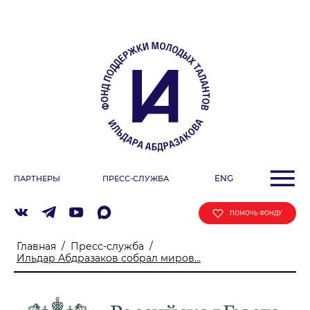
О ФОНДЕ
Учредители
Команда
Миссия
ДЕЯТЕЛЬНОСТЬ ФОНДА
Фестиваль
ENG
ПАРТНЕРЫ
ПРЕСС-СЛУЖБА
Образовательные программы
«ArtSpace»
ПОМОЧЬ ФОНДУ
Летняя школа Ильдара Абдразакова
Главная
/
Пресс-служба
/
Клуб меценатов
Ильдар Абдразаков собрал миров...
АФИША