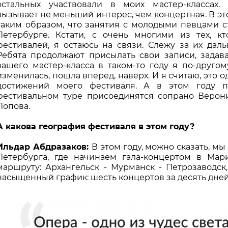
остальных участвовали в моих мастер-классах.
вызывает не меньший интерес, чем концертная. В эт
таким образом, что занятия с молодыми певцами 
Петербурге. Кстати, с очень многими из тех, к
фестивалей, я остаюсь на связи. Слежу за их дал
Ребята продолжают присылать свои записи, задава
вашего мастер-класса в таком-то году я по-друго
изменилась, пошла вперед, наверх. И я считаю, это о
достижений моего фестиваля. А в этом году п
фестивальном туре присоединятся сопрано Верон
Попова.
А какова география фестиваля в этом году?
Ильдар Абдразаков:
В этом году, можно сказать, м
Петербурга, где начинаем гала-концертом в Мар
маршруту: Архангельск - Мурманск - Петрозаводск
насыщенный график: шесть концертов за десять дней