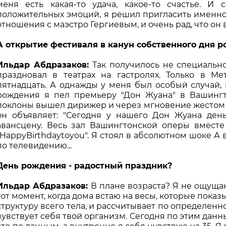
меня есть какая-то удача, какое-то счастье. И 
положительных эмоций, я решил пригласить именно 
отношения с маэстро Гергиевым, и очень рад, что он 
А открытие фестиваля в канун собственного дня 
Ильдар Абдразаков:
Так получилось не специально
праздновал в театрах на гастролях. Только в Ме
пятнадцать. А однажды у меня был особый случай, 
рождения я пел премьеру "Дон Жуана" в Вашинг
поклоны вышел дирижер и через мгновение жестом п
он объявляет: "Сегодня у нашего Дон Жуана де
авансцену. Весь зал Вашингтонской оперы вместе 
"HappyBirthdaytoyou". Я стоял в абсолютном шоке А
по телевидению...
День рождения - радостный праздник?
Ильдар Абдразаков:
В плане возраста? Я не ощущаю
тот момент, когда дома встаю на весы, которые показ
структуру всего тела, и рассчитывает по определен
чувствует себя твой организм. Сегодня по этим данн