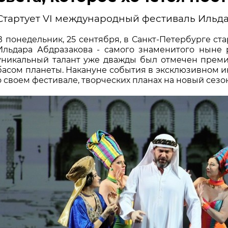
НОВОСТИ
П
Стартует VI международный фестиваль Ильд
В понедельник, 25 сентября, в Санкт-Петербурге с
Ильдара Абдразакова - самого знаменитого ныне 
КОНТАКТЫ
уникальный талант уже дважды был отмечен премие
басом планеты. Накануне события в эксклюзивном и
о своем фестивале, творческих планах на новый сезо
+7 (915) 490-33-00
info@iafoundation.ru
109544, Россия, г. Москва, ул. Школьная, 27 стр. 1
ПОМОЧЬ ФОНДУ