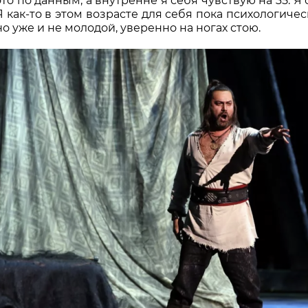
это по данным, а внутренне я себя чувствую на 35. Я 
Я как-то в этом возрасте для себя пока психологиче
но уже и не молодой, уверенно на ногах стою.