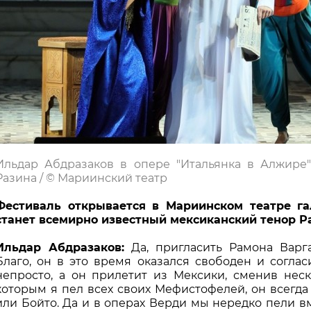
Ильдар Абдразаков в опере "Итальянка в Алжире"
Разина / © Мариинский театр
Фестиваль открывается в Мариинском театре га
станет всемирно известный мексиканский тенор Р
Ильдар Абдразаков:
Да, пригласить Рамона Вар
Благо, он в это время оказался свободен и соглас
непросто, а он прилетит из Мексики, сменив неско
которым я пел всех своих Мефистофелей, он всегд
или Бойто. Да и в операх Верди мы нередко пели вм