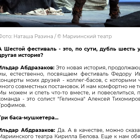
Фото: Наташа Разина / © Мариинский театр
А Шестой фестиваль - это, по сути, дубль шесть 
другая история?
Ильдар Абдразаков:
Это новая история, продолжаю
мы, естественно, посвящаем фестиваль Федору И
концерты моих друзей - коллег-басов, с которыми 
много совместных постановок. И нам комфортно не то
Мы можем и спеть что-то вместе, и повеселиться, 
команда - это солист "Геликона" Алексей Тихомиро
Трофимов.
Три баса-мушкетера...
Ильдар Абдразаков:
Да. А в качестве, можно сказа
Мариинского театра Кирилла Белова. Еще к нам обя