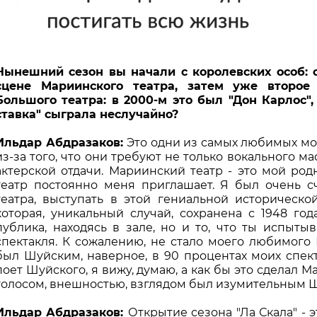
Нынешний сезон вы начали с королевских особ: 
сцене Мариинского театра, затем уже второе
Большого театра: в 2000-м это был "Дон Карлос", 
ставка" сыграла неслучайно?
Ильдар Абдразаков:
Это одни из самых любимых мои
из-за того, что они требуют не только вокального м
актерской отдачи. Мариинский театр - это мой род
театр постоянно меня приглашает. Я был очень с
театра, выступать в этой гениальной историческо
которая, уникальный случай, сохранена с 1948 год
публика, находясь в зале, но и то, что ты испыты
спектакля. К сожалению, не стало моего любимого
был Шуйским, наверное, в 90 процентах моих спекта
поет Шуйского, я вижу, думаю, а как бы это сделал Ма
голосом, внешностью, взглядом был изумительным Ш
Ильдар Абдразаков:
Открытие сезона "Ла Скала" - э