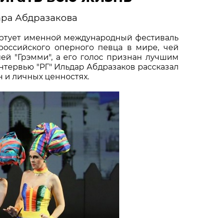
АРТНЕРЫ
ара Абдразакова
тартует именной международный фестиваль
российского оперного певца в мире
, чей
й "Грэмми", а его голос признан лучшим
нтервью "РГ" Ильдар Абдразаков рассказал
н и личных ценностях.