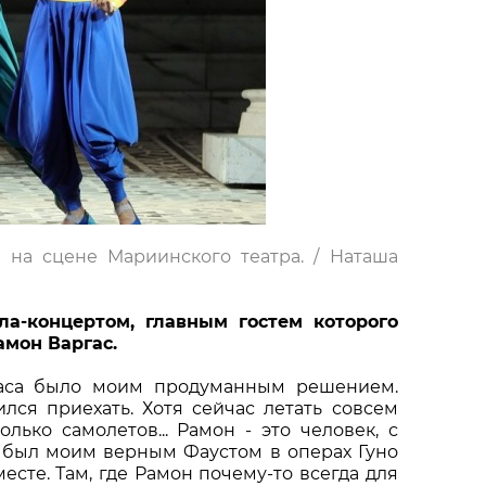
 на сцене Мариинского театра. / Наташа
ла-концертом, главным гостем которого
амон Варгас.
гаса было моим продуманным решением.
ился приехать. Хотя сейчас летать совсем
лько самолетов... Рамон - это человек, с
а был моим верным Фаустом в операх Гуно
есте. Там, где Рамон почему-то всегда для