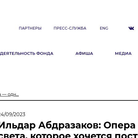
ПАРТНЕРЫ
ПРЕСС-СЛУЖБА
ENG
ДЕЯТЕЛЬНОСТЬ ФОНДА
АФИША
МЕДИА
ДЕЯТЕЛЬНОСТЬ ФОНДА
А
Фестиваль
Образовательные программы
— одн...
«ArtSpace»
Летняя школа Ильдара Абдразакова
24/09/2023
Клуб меценатов
Ильдар Абдразаков: Опера 
света, которое хочется пос