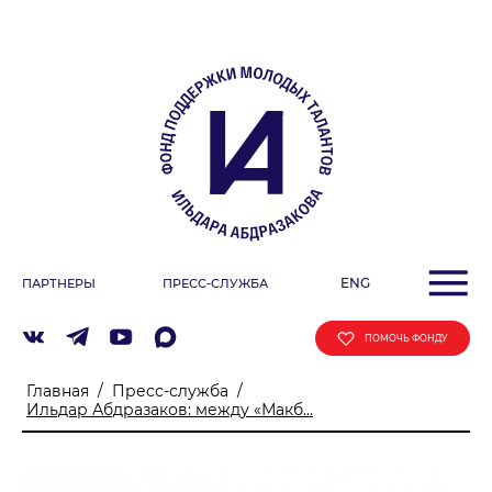
О ФОНДЕ
Учредители
Команда
Миссия
ДЕЯТЕЛЬНОСТЬ ФОНДА
Фестиваль
ENG
ПАРТНЕРЫ
ПРЕСС-СЛУЖБА
Образовательные программы
«ArtSpace»
ПОМОЧЬ ФОНДУ
Летняя школа Ильдара Абдразакова
Главная
/
Пресс-служба
/
Клуб меценатов
Ильдар Абдразаков: между «Макб...
АФИША