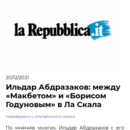
МЕДИА
НОВОСТИ
ПАРТНЕРЫ
ПРЕСС-СЛУЖБА
КОНТАКТЫ
+7 (915) 490-33-00
20/12/2021
info@iafoundation.ru
Ильдар Абдразаков: между
109544, Россия, г. Москва, ул. Школьная, 27 стр. 1
«Макбетом» и «Борисом
Годуновым» в Ла Скала
ПОМОЧЬ ФОНДУ
переведено с итальянского языка
По мнению многих, Ильдар Абдразаков с его