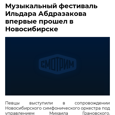
Музыкальный фестиваль
МЕДИА
Ильдара Абдразакова
НОВОСТИ
впервые прошел в
Новосибирске
ПАРТНЕРЫ
ПРЕСС-СЛУЖБА
КОНТАКТЫ
+7 (915) 490-33-00
info@iafoundation.ru
109544, Россия, г. Москва, ул. Школьная, 27 стр. 1
ПОМОЧЬ ФОНДУ
Певцы выступили в сопровождении
Новосибирского симфонического оркестра под
управлением Михаила Грановского.