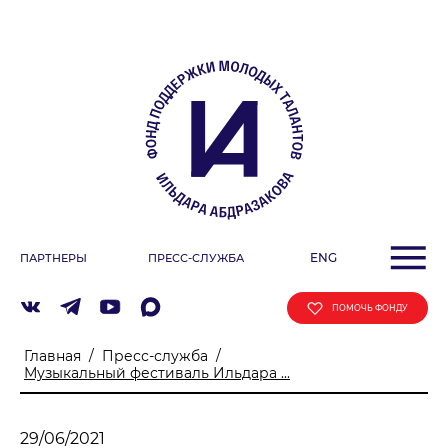
О ФОНДЕ
Учредители
Команда
Миссия
ДЕЯТЕЛЬНОСТЬ ФОНДА
Фестиваль
ENG
ПАРТНЕРЫ
ПРЕСС-СЛУЖБА
Образовательные программы
«ArtSpace»
ПОМОЧЬ ФОНДУ
Летняя школа Ильдара Абдразакова
Главная
/
Пресс-служба
/
Клуб меценатов
Музыкальный фестиваль Ильдара ...
АФИША
29/06/2021