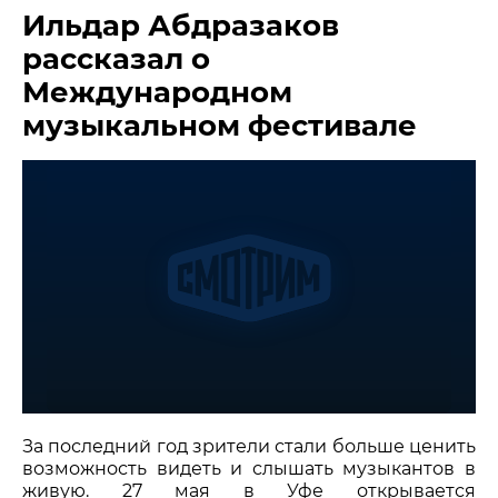
Ильдар Абдразаков
МЕДИА
рассказал о
НОВОСТИ
Международном
музыкальном фестивале
ПАРТНЕРЫ
ПРЕСС-СЛУЖБА
КОНТАКТЫ
+7 (915) 490-33-00
info@iafoundation.ru
109544, Россия, г. Москва, ул. Школьная, 27 стр. 1
ПОМОЧЬ ФОНДУ
За последний год зрители стали больше ценить
возможность видеть и слышать музыкантов в
живую. 27 мая в Уфе открывается