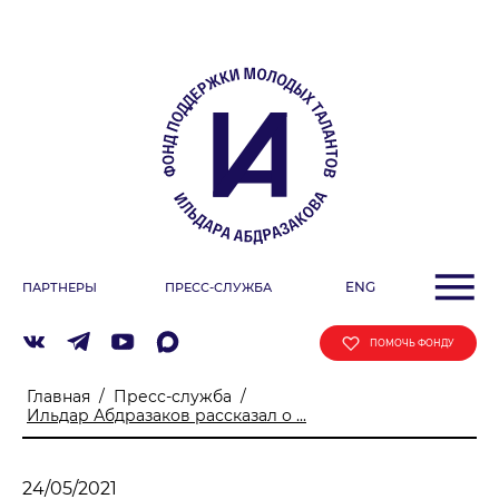
О ФОНДЕ
Учредители
Команда
Миссия
ДЕЯТЕЛЬНОСТЬ ФОНДА
Фестиваль
ENG
ПАРТНЕРЫ
ПРЕСС-СЛУЖБА
Образовательные программы
«ArtSpace»
ПОМОЧЬ ФОНДУ
Летняя школа Ильдара Абдразакова
Главная
/
Пресс-служба
/
Клуб меценатов
Ильдар Абдразаков рассказал о ...
АФИША
24/05/2021