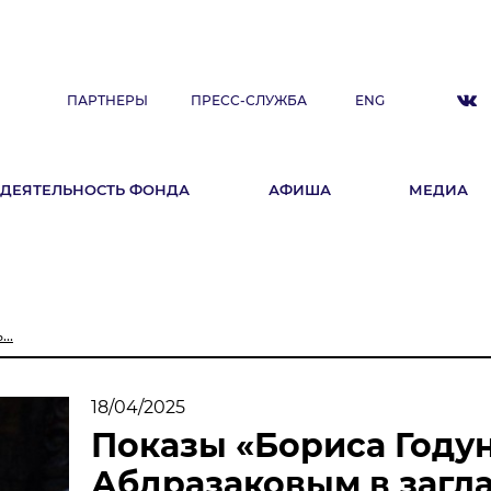
ПАРТНЕРЫ
ПРЕСС-СЛУЖБА
ENG
ДЕЯТЕЛЬНОСТЬ ФОНДА
АФИША
МЕДИА
ДЕЯТЕЛЬНОСТЬ ФОНДА
А
Фестиваль
Образовательные программы
..
«ArtSpace»
Летняя школа Ильдара Абдразакова
18/04/2025
Клуб меценатов
Показы «Бориса Году
Абдразаковым в загла