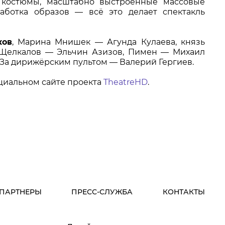
 костюмы, масштабно выстроенные массовые
работка образов — всё это делает спектакль
ков
, Марина Мнишек — Агунда Кулаева, князь
Щелкалов — Эльчин Азизов, Пимен — Михаил
За дирижёрским пультом — Валерий Гергиев.
циальном сайте проекта
TheatreHD
.
ПАРТНЕРЫ
ПРЕСС-СЛУЖБА
КОНТАКТЫ