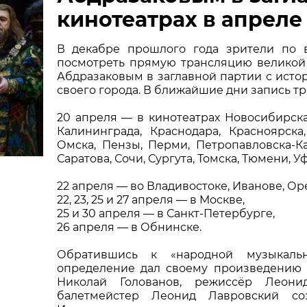
кинотеатрах в апреле
НОВОСТИ
П
В декабре прошлого года зрители по 
посмотреть прямую трансляцию великой
КОНТАКТЫ
Абдразаковым в заглавной партии с исто
своего города. В ближайшие дни запись т
+7 (915) 490-33-00
20 апреля — в кинотеатрах Новосибирска,
Калининграда, Краснодара, Красноярска
info@iafoundation.ru
Омска, Пензы, Перми, Петропавловска-Ка
109544, Россия, г. Москва, ул. Школьная, 27 стр. 1
Саратова, Сочи, Сургута, Томска, Тюмени, 
22 апреля — во Владивостоке, Иванове, Ор
22, 23, 25 и 27 апреля — в Москве,
25 и 30 апреля — в Санкт-Петербурге,
26 апреля — в Обнинске.
Обратившись к «народной музыкальн
ПОМОЧЬ ФОНДУ
определение дал своему произведению 
Николай Голованов, режиссёр Леони
балетмейстер Леонид Лавровский соз