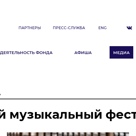
ПАРТНЕРЫ
ПРЕСС-СЛУЖБА
ENG
ДЕЯТЕЛЬНОСТЬ ФОНДА
АФИША
МЕДИА
ДЕЯТЕЛЬНОСТЬ ФОНДА
А
Фестиваль
Образовательные программы
.
«ArtSpace»
Летняя школа Ильдара Абдразакова
й музыкальный фес
Клуб меценатов