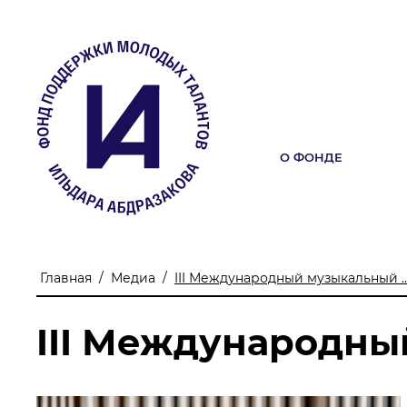
О ФОНДЕ
О ФОНДЕ
Учредители
Команда
Главная
/
Медиа
/
III Международный музыкальный ..
Миссия
III Международны