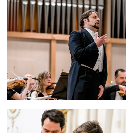
НОВОСТИ
П
КОНТАКТЫ
+7 (915) 490-33-00
info@iafoundation.ru
109544, Россия, г. Москва, ул. Школьная, 27 стр. 1
ПОМОЧЬ ФОНДУ