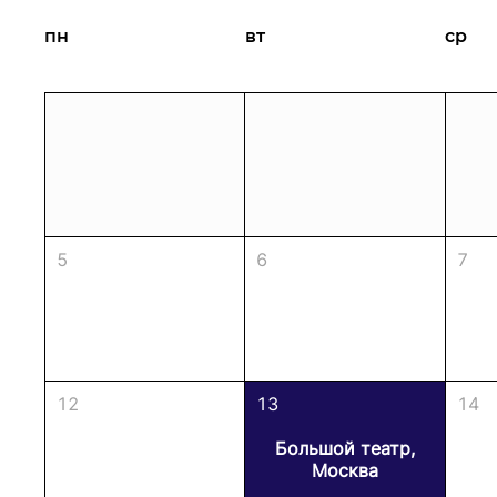
МЕДИА
пн
вт
ср
ПРЕСС-СЛУЖБА
5
6
7
12
13
14
Большой театр,
Москва