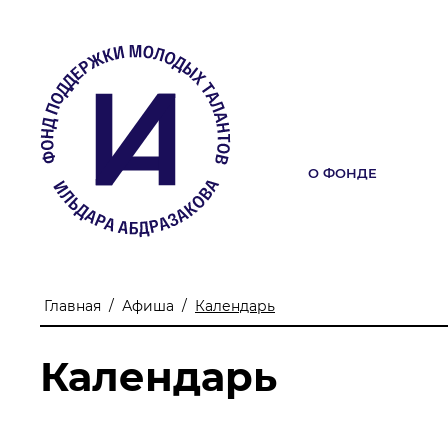
О ФОНДЕ
О ФОНДЕ
Учредители
Команда
Главная
/
Афиша
/
Календарь
Миссия
Календарь