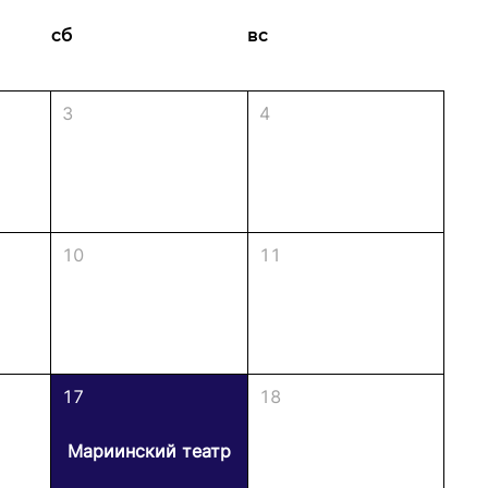
АРТНЕРЫ
сб
вс
3
4
10
11
17
18
Мариинский театр