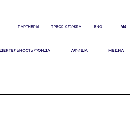
ПАРТНЕРЫ
ПРЕСС-СЛУЖБА
ENG
ДЕЯТЕЛЬНОСТЬ ФОНДА
АФИША
МЕДИА
ДЕЯТЕЛЬНОСТЬ ФОНДА
А
Фестиваль
Образовательные программы
«ArtSpace»
Летняя школа Ильдара Абдразакова
Клуб меценатов