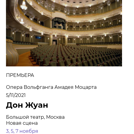
МЕДИА
НОВОСТИ
ПАРТНЕРЫ
ПРЕСС-СЛУЖБА
КОНТАКТЫ
+7 (915) 490-33-00
ПРЕМЬЕРА
info@iafoundation.ru
Опера Вольфганга Амадея Моцарта
109544, Россия, г. Москва, ул. Школьная, 27 стр. 1
5/11/2021
Дон Жуан
ПОМОЧЬ ФОНДУ
Большой театр, Москва
Новая сцена
3, 5, 7 ноября