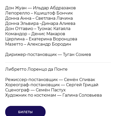
Дон Жуан
— Ильдар Абдразаков
Лепорелло –
Кшиштоф Бончик
Донна Анна –
Светлана Лачина
Донна Эльвира –Динара Алиева
Дон Оттавио –
Туомас Катаяла
Командор –
Денис Макаров
Церлина –
Екатерина Воронцова
Мазетто –
Александр Бородин
Дирижер-постановщик
—
Туган Сохиев
Либретто Лоренцо да Понте
Режиссер-постановщик
—
Семён Спивак
Хореограф-постановщик
—
Сергей Грицай
Сценограф
—
Семён Пастух
Художник по костюмам
—
Галина Соловьева
БИЛЕТЫ