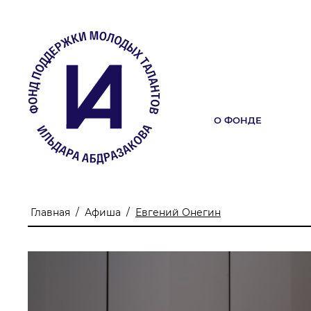
О ФОНДЕ
О ФОНДЕ
Учредители
Команда
Главная
/
Афиша
/
Евгений Онегин
Миссия