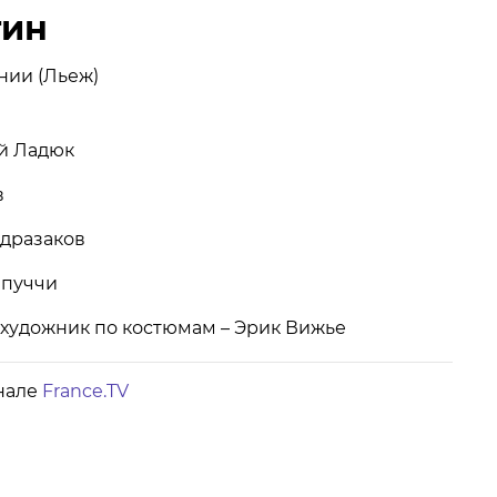
гин
АРТНЕРЫ
нии (Льеж)
й Ладюк
в
дразаков
ппуччи
художник по костюмам –
Эрик Вижье
нале
France.TV