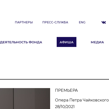
ПАРТНЕРЫ
ПРЕСС-СЛУЖБА
ENG
ДЕЯТЕЛЬНОСТЬ ФОНДА
АФИША
МЕДИА
ДЕЯТЕЛЬНОСТЬ ФОНДА
А
Фестиваль
Образовательные программы
«ArtSpace»
Летняя школа Ильдара Абдразакова
ПРЕМЬЕРА
Клуб меценатов
Опера Петра Чайковского
28/10/2021