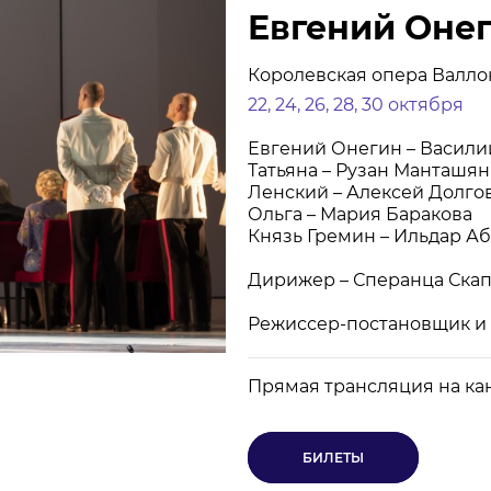
Евгений Оне
НОВОСТИ
П
Королевская опера Валло
22, 24, 26, 28, 30 октября
КОНТАКТЫ
Евгений Онегин – Васили
Татьяна – Рузан Манташян
+7 (915) 490-33-00
Ленский – Алексей Долго
Ольга – Мария Баракова
info@iafoundation.ru
Князь Гремин –
Ильдар
Аб
109544, Россия, г. Москва, ул. Школьная, 27 стр. 1
Дирижер
–
Сперанца Ска
Режиссер-постановщик и 
Прямая трансляция
на ка
ПОМОЧЬ ФОНДУ
БИЛЕТЫ