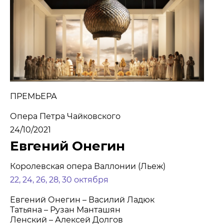
МЕДИА
НОВОСТИ
ПАРТНЕРЫ
ПРЕСС-СЛУЖБА
ПРЕМЬЕРА
КОНТАКТЫ
Опера Петра Чайковского
+7 (915) 490-33-00
24/10/2021
info@iafoundation.ru
Евгений Онегин
109544, Россия, г. Москва, ул. Школьная, 27 стр. 1
Королевская опера Валлонии (Льеж)
22, 24, 26, 28, 30 октября
ПОМОЧЬ ФОНДУ
Евгений Онегин – Василий Ладюк
Татьяна – Рузан Манташян
Ленский – Алексей Долгов