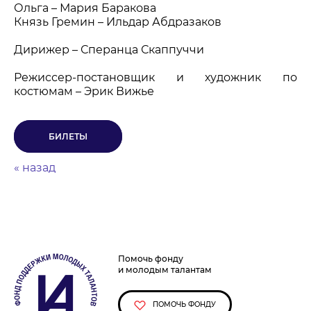
Ольга – Мария Баракова
Князь Гремин –
Ильдар
Абдразаков
Дирижер
–
Сперанца Скаппуччи
Режиссер-постановщик и художник по
костюмам –
Эрик Вижье
БИЛЕТЫ
« назад
Помочь фонду
и молодым талантам
ПОМОЧЬ ФОНДУ