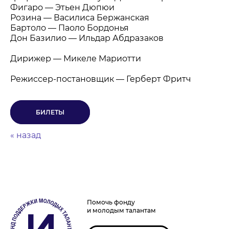
Фигаро — Этьен Дюпюи
Розина
—
Василиса Бержанская
Бартоло
— Паоло Бордонья
Дон Базилио — Ильдар Абдразаков
Дирижер — Микеле Мариотти
Режиссер-постановщик — Герберт Фритч
БИЛЕТЫ
« назад
Помочь фонду
и молодым талантам