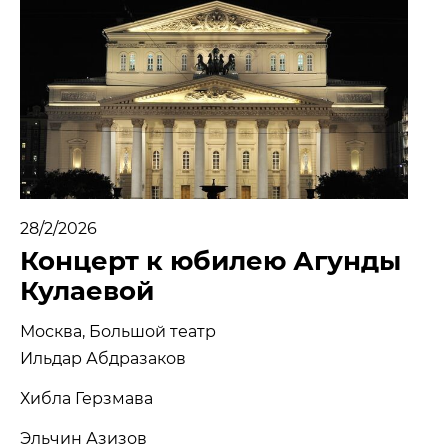
МЕДИА
НОВОСТИ
ПАРТНЕРЫ
ПРЕСС-СЛУЖБА
КОНТАКТЫ
28/2/2026
+7 (915) 490-33-00
Концерт к юбилею Агунды
info@iafoundation.ru
Кулаевой
109544, Россия, г. Москва, ул. Школьная, 27 стр. 1
Москва, Большой театр
Ильдар Абдразаков
ПОМОЧЬ ФОНДУ
Хибла Герзмава
Эльчин Азизов