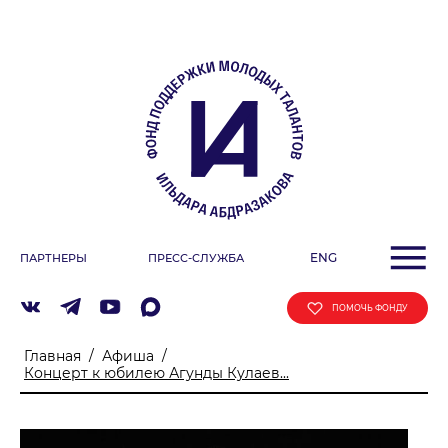
О ФОНДЕ
Учредители
Команда
Миссия
ДЕЯТЕЛЬНОСТЬ ФОНДА
Фестиваль
ENG
ПАРТНЕРЫ
ПРЕСС-СЛУЖБА
Образовательные программы
«ArtSpace»
ПОМОЧЬ ФОНДУ
Летняя школа Ильдара Абдразакова
Главная
/
Афиша
/
Клуб меценатов
Концерт к юбилею Агунды Кулаев...
АФИША