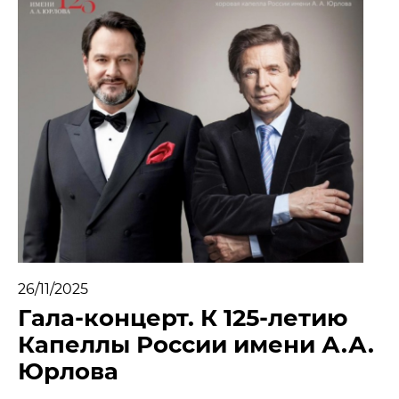
МЕДИА
НОВОСТИ
ПАРТНЕРЫ
ПРЕСС-СЛУЖБА
КОНТАКТЫ
+7 (915) 490-33-00
info@iafoundation.ru
109544, Россия, г. Москва, ул. Школьная, 27 стр. 1
26/11/2025
Гала-концерт. К 125-летию
ПОМОЧЬ ФОНДУ
Капеллы России имени А.А.
Юрлова