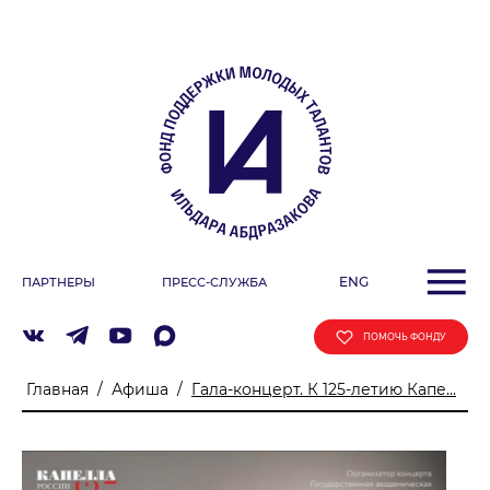
О ФОНДЕ
Учредители
Команда
Миссия
ДЕЯТЕЛЬНОСТЬ ФОНДА
Фестиваль
ENG
ПАРТНЕРЫ
ПРЕСС-СЛУЖБА
Образовательные программы
«ArtSpace»
ПОМОЧЬ ФОНДУ
Летняя школа Ильдара Абдразакова
Главная
/
Афиша
/
Гала-концерт. К 125-летию Капе...
Клуб меценатов
АФИША