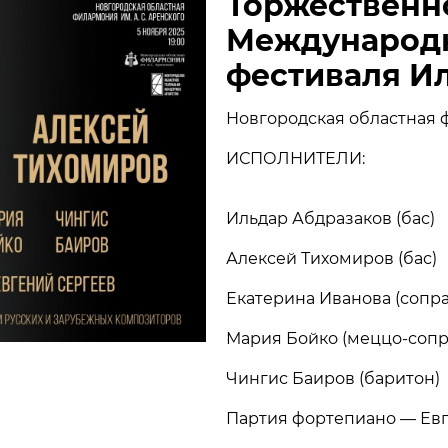
Торжественно
НОВОСТИ
П
Международн
фестиваля И
КОНТАКТЫ
Новгородская областная ф
ИСПОЛНИТЕЛИ:
+7 (915) 490-33-00
info@iafoundation.ru
Ильдар Абдразаков (бас)
109544, Россия, г. Москва, ул. Школьная, 27 стр. 1
Алексей Тихомиров (бас)
Екатерина Иванова (сопра
Мария Бойко (меццо-сопр
Чингис Баиров (баритон)
ПОМОЧЬ ФОНДУ
Партия фортепиано — Ев