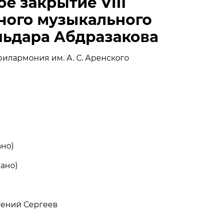
е закрытие VIII
АРТНЕРЫ
ого музыкального
льдара Абдразакова
илармония им. А. С. Аренского
но)
ано)
гений Сергеев