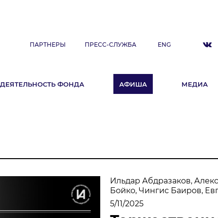
ПАРТНЕРЫ
ПРЕСС-СЛУЖБА
ENG
ДЕЯТЕЛЬНОСТЬ ФОНДА
АФИША
МЕДИА
ДЕЯТЕЛЬНОСТЬ ФОНДА
А
Фестиваль
Образовательные программы
«ArtSpace»
Летняя школа Ильдара Абдразакова
Ильдар Абдразаков, Алек
Клуб меценатов
Бойко, Чингис Баиров, Ев
5/11/2025