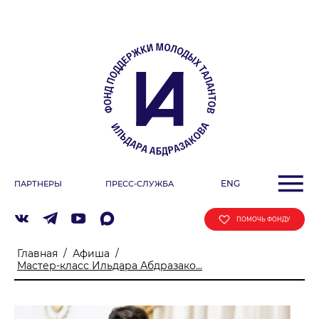
О ФОНДЕ
Учредители
Команда
Миссия
ДЕЯТЕЛЬНОСТЬ ФОНДА
Фестиваль
ENG
ПАРТНЕРЫ
ПРЕСС-СЛУЖБА
Образовательные программы
«ArtSpace»
ПОМОЧЬ ФОНДУ
Летняя школа Ильдара Абдразакова
Главная
/
Афиша
/
Клуб меценатов
Мастер-класс Ильдара Абдразако...
АФИША