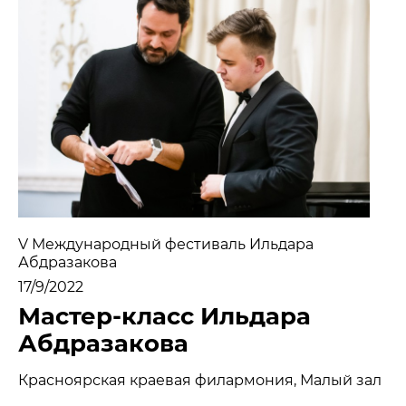
МЕДИА
НОВОСТИ
ПАРТНЕРЫ
ПРЕСС-СЛУЖБА
КОНТАКТЫ
+7 (915) 490-33-00
V Международный фестиваль Ильдара
info@iafoundation.ru
Абдразакова
109544, Россия, г. Москва, ул. Школьная, 27 стр. 1
17/9/2022
Мастер-класс Ильдара
Абдразакова
ПОМОЧЬ ФОНДУ
Красноярская краевая филармония, Малый зал