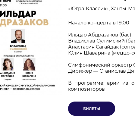
«Югра-Классик», Ханты-М
НОВОСТИ
П
Начало концерта в 19:00
КОНТАКТЫ
Ильдар Абдразаков (бас)
Владислав Сулимский (ба
Анастасия Сагайдак (сопр
+7 (915) 490-33-00
Юлия Шаварина (меццо-с
info@iafoundation.ru
Симфонический оркестр 
109544, Россия, г. Москва, ул. Школьная, 27 стр. 1
Дирижер — Станислав Дя
В программе: арии из о
композиторов
БИЛЕТЫ
ПОМОЧЬ ФОНДУ