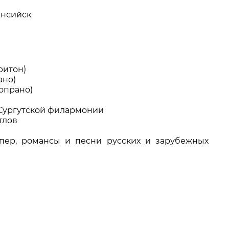
ансийск
АРТНЕРЫ
ритон)
ано)
опрано)
Сургутской филармонии
тлов
пер, романсы и песни русских и зарубежных