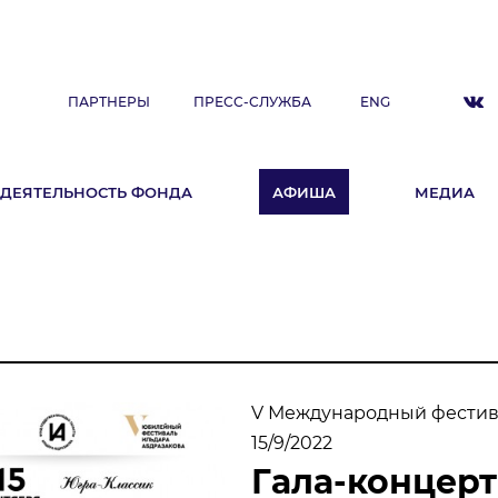
ПАРТНЕРЫ
ПРЕСС-СЛУЖБА
ENG
ДЕЯТЕЛЬНОСТЬ ФОНДА
АФИША
МЕДИА
ДЕЯТЕЛЬНОСТЬ ФОНДА
А
Фестиваль
Образовательные программы
«ArtSpace»
Летняя школа Ильдара Абдразакова
V Международный фестив
Клуб меценатов
15/9/2022
Гала-концерт