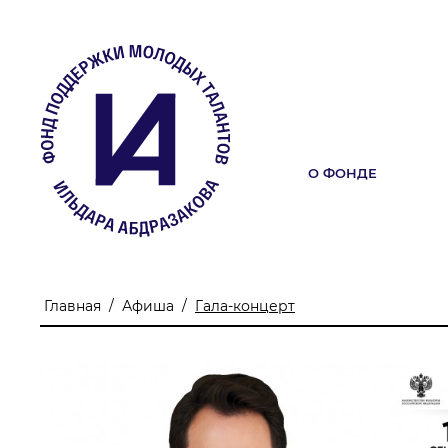
О ФОНДЕ
О ФОНДЕ
Учредители
Команда
Главная
/
Афиша
/
Гала-концерт
Миссия