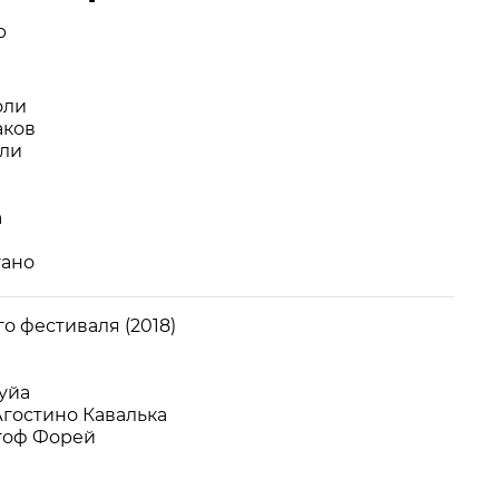
р
АРТНЕРЫ
оли
аков
нли
а
уано
о фестиваля (2018)
уйа
Агостино Кавалька
стоф Форей