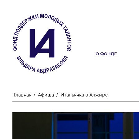
О ФОНДЕ
О ФОНДЕ
Учредители
Команда
Главная
/
Афиша
/
Итальянка в Алжире
Миссия