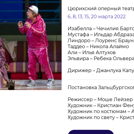
Цюрихский оперный теат
НОВОСТИ
П
6, 8, 13, 15, 20 марта 2022
Изабелла – Чечилия Барт
КОНТАКТЫ
Мустафа – Ильдар Абдраз
Линдоро – Лоуренс Брау
Таддео – Никола Алаймо
+7 (915) 490-33-00
Али – Илья Алтухов
Эльвира – Ребека Ольвер
info@iafoundation.ru
109544, Россия, г. Москва, ул. Школьная, 27 стр. 1
Дирижер
– Джанлука Кап
Постановка Зальцбургског
Режиссер – Моше Лейзер
Художник – Кристиан Фен
Художник по костюмам – 
ПОМОЧЬ ФОНДУ
Художник по свету – Кри