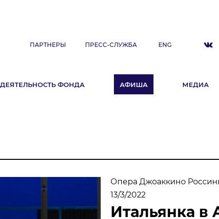
ПАРТНЕРЫ
ПРЕСС-СЛУЖБА
ENG
ДЕЯТЕЛЬНОСТЬ ФОНДА
АФИША
МЕДИА
ДЕЯТЕЛЬНОСТЬ ФОНДА
А
Фестиваль
Образовательные программы
«ArtSpace»
Летняя школа Ильдара Абдразакова
Опера Джоаккино Россин
Клуб меценатов
13/3/2022
Итальянка в