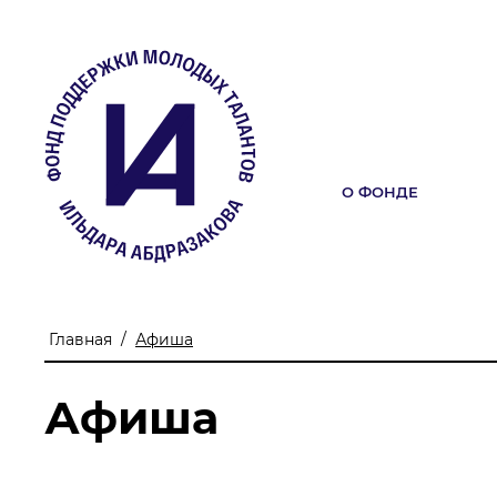
О ФОНДЕ
О ФОНДЕ
Учредители
Команда
Главная
/
Афиша
Миссия
Афиша