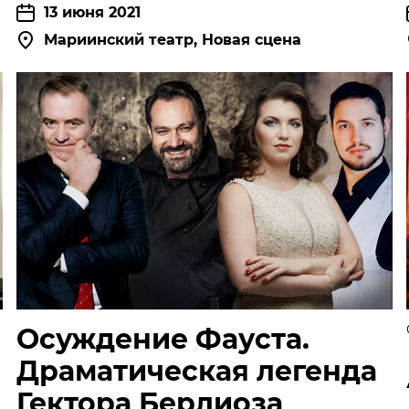
13 июня 2021
НОВОСТИ
П
Мариинский театр, Новая сцена
КОНТАКТЫ
+7 (915) 490-33-00
info@iafoundation.ru
109544, Россия, г. Москва, ул. Школьная, 27 стр. 1
Осуждение Фауста.
ПОМОЧЬ ФОНДУ
Драматическая легенда
Гектора Берлиоза