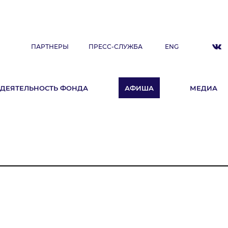
ПАРТНЕРЫ
ПРЕСС-СЛУЖБА
ENG
ДЕЯТЕЛЬНОСТЬ ФОНДА
АФИША
МЕДИА
ДЕЯТЕЛЬНОСТЬ ФОНДА
А
Фестиваль
Образовательные программы
«ArtSpace»
Летняя школа Ильдара Абдразакова
Клуб меценатов